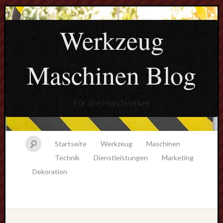
Werkzeug
Maschinen Blog
Für alle Handwerker
Startseite
Werkzeug
Maschinen
Technik
Dienstleistungen
Marketing
Dekoration