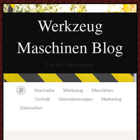
Werkzeug
Maschinen Blog
Für alle Handwerker
Startseite
Werkzeug
Maschinen
Technik
Dienstleistungen
Marketing
Dekoration