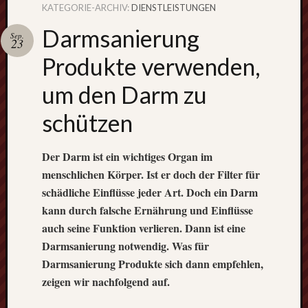
KATEGORIE-ARCHIV:
DIENSTLEISTUNGEN
Schweiß
Darmsanierung
immer mi
Sep.
23
Schutzbri
Produkte verwenden,
um den Darm zu
schützen
Der Blog 
Hand- &
Heimwer
Der Darm ist ein wichtiges Organ im
menschlichen Körper. Ist er doch der Filter für
Interessant
schädliche Einflüsse jeder Art. Doch ein Darm
Tipps
kann durch falsche Ernährung und Einflüsse
und
auch seine Funktion verlieren. Dann ist eine
spannende
Darmsanierung notwendig. Was für
Themenste
Darmsanierung Produkte sich dann empfehlen,
warten
zeigen wir nachfolgend auf.
auf
diesem