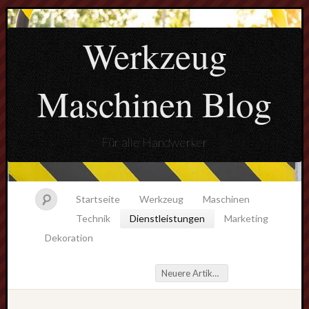
Werkzeug
Maschinen Blog
Für alle Handwerker
Startseite
Werkzeug
Maschinen
Technik
Dienstleistungen
Marketing
Dekoration
Neuere Artikel
→
Beitragsnavigation