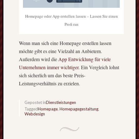
Rohre
Rohrverbindu
Homepage oder App erstellen lassen – Lassen Sie einen
Schlosserei
Profi ran
Schraubentec
Schutz
Siche
Wenn man sich eine Homepage erstellen lassen
Sperre
möchte gibt es eine Vielzahl an Anbietern.
Strasse
Außerdem wird die
App Entwicklung für viele
Tasche
Techn
Unternehmen immer wichtiger
. Ein Vergleich lohnt
sich sicherlich um das beste Preis-
Tor
Leistungsverhältnis zu erzielen.
Verbindung
Verbindungen
Walnüsse
Gepostet in
Dienstleistungen
Werbung
Tagged
Homepage
,
Homepagegestaltung
,
werkzeu
Webdesign
Wohnmobil
Wohnmobil
Klimaanlage