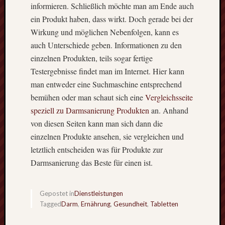
Farbne
informieren. Schließlich möchte man am Ende auch
Flexibl
ein Produkt haben, dass wirkt. Doch gerade bei der
Wohnra
Wirkung und möglichen Nebenfolgen, kann es
beim
auch Unterschiede geben. Informationen zu den
Campi
einzelnen Produkten, teils sogar fertige
Testergebnisse findet man im Internet. Hier kann
Schlagwö
man entweder eine Suchmaschine entsprechend
bemühen oder man schaut sich eine
Vergleichsseite
Anfahrtschutz
speziell zu Darmsanierung Produkten
an. Anhand
Auto
von diesen Seiten kann man sich dann die
Barriere
einzelnen Produkte ansehen, sie vergleichen und
Baumwolltasc
letztlich entscheiden was für Produkte zur
bedruckt
bedrucke
Darmsanierung das Beste für einen ist.
Blockade
Druck
Gepostet in
Dienstleistungen
Duplex
Tagged
Darm
,
Ernährung
,
Gesundheit
,
Tabletten
Stahl
Edelsta