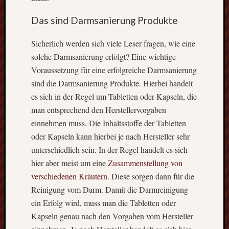
Das sind Darmsanierung Produkte
Themen
Sicherlich werden sich viele Leser fragen, wie eine
Dekora
solche Darmsanierung erfolgt? Eine wichtige
Dienstl
Voraussetzung für eine erfolgreiche Darmsanierung
Market
Maschi
sind die Darmsanierung Produkte. Hierbei handelt
Techni
es sich in der Regel um Tabletten oder Kapseln, die
Werkze
man entsprechend den Herstellervorgaben
einnehmen muss. Die Inhaltsstoffe der Tabletten
oder Kapseln kann hierbei je nach Hersteller sehr
Neueste
unterschiedlich sein. In der Regel handelt es sich
Beiträge
hier aber meist um eine
Zusammenstellung von
Wofür
verschiedenen Kräutern
. Diese sorgen dann für die
bietet
Reinigung vom Darm. Damit die Darmreinigung
sich
ein Erfolg wird, muss man die Tabletten oder
eine
Kerami
Kapseln genau nach den Vorgaben vom Hersteller
Versie