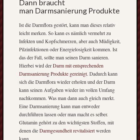
Dann braucht
Blog
auf
man Darmsanierung Produkte
Sie.
Ist die Darmflora gestört, kann man dieses relativ
In
leicht merken. So kann es nämlich vermehrt zu
unregelmä
Abständen
Infekten und Kopfschmerzen, aber auch Müdigkeit,
informiere
Pilzinfektionen oder Energielosigkeit kommen. Ist
wir
das der Fall, sollte man seinen Darm sanieren.
hier
Hierbei wird der
Darm mit entsprechenden
unter
Darmsanierung Produkte gereinigt
. Dadurch kann
anderem
über
sich die Darmflora wieder erholen und der Darm
die
kann seinen Aufgaben wieder im vollen Umfang
innovativs
nachkommen. Was man dann auch gleich merkt.
Werkzeuge
Eine Darmsanierung kann man entweder
und
durchführen lassen oder man macht es selber.
Maschine,
Glutamin gehört zu den wichtigsten Stoffen, mit
die
es
denen die
Darmgesundheit revitalisiert
werden
gibt.
kann.