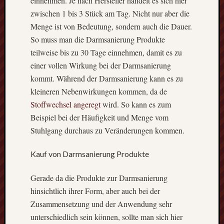
einnehmen. Je nach Hersteller handelt es sich hier
an?
zwischen 1 bis 3 Stück am Tag. Nicht nur aber die
Eines
Menge ist von Bedeutung, sondern auch die Dauer.
der
So muss man die Darmsanierung Produkte
älteste
Handwe
teilweise bis zu 30 Tage einnehmen, damit es zu
Deutsc
einer vollen Wirkung bei der Darmsanierung
–
kommt. Während der Darmsanierung kann es zu
Der
kleineren Nebenwirkungen kommen, da de
Metall
Stoffwechsel angeregt
wird. So kann es zum
Kosten
Beispiel bei der Häufigkeit und Menge vom
und
Finanz
Stuhlgang durchaus zu Veränderungen kommen.
bei
einem
Kauf von Darmsanierung Produkte
Treppen
Effekti
Gerade da die Produkte zur Darmsanierung
Metho
hinsichtlich ihrer Form, aber auch bei der
zur
Zusammensetzung und der Anwendung sehr
Absau
unterschiedlich sein können, sollte man sich hier
von