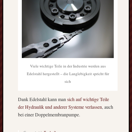
Themen
Dekora
Dienstl
Market
Maschi
Techni
Werkze
Viele wichtige Teile in der Industrie werden aus
Edelstahl hergestellt – die Langlebigkeit spricht für
Neueste
sich
Beiträge
Wofür
Dank Edelstahl kann man
sich auf wichtige Teile
bietet
der Hydraulik und anderer Systeme verlassen
, auch
sich
bei einer Doppelmembranpumpe.
eine
Kerami
Versie