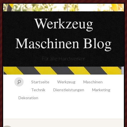
Werkzeug
Maschinen Blog
Für alle Handwerker
Startseite
Werkzeug
Maschinen
Technik
Dienstleistungen
Marketing
Dekoration