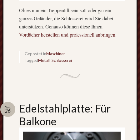
Blog
auf
Ob es nun ein Treppenlift sein soll oder gar ein
Sie.
ganzes Geländer, die Schlosserei wird Sie dabei
In
unterstützen. Genauso können diese Ihnen
unregelmä
Vordächer herstellen und professionell anbringen
.
Abständen
informiere
wir
Gepostet in
Maschinen
hier
Tagged
Metall
,
Schlosserei
unter
anderem
über
die
innovativs
Werkzeuge
Edelstahlplatte: Für
Nov.
und
26
Maschine,
Balkone
die
es
gibt.