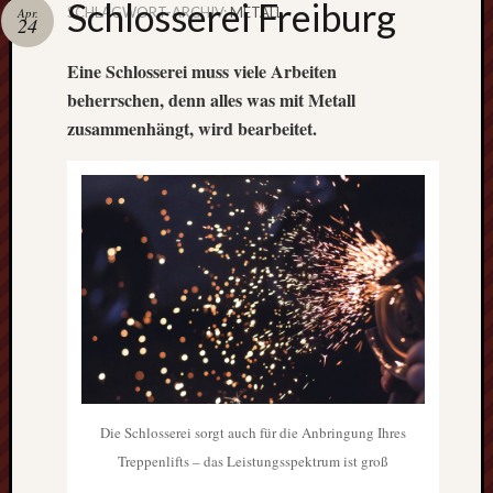
Schlosserei Freiburg
SCHLAGWORT-ARCHIV:
METALL
Apr.
24
Schweiß
immer mi
Eine Schlosserei muss viele Arbeiten
Schutzbri
beherrschen, denn alles was mit Metall
zusammenhängt, wird bearbeitet.
Der Blog 
Hand- &
Heimwer
Interessant
Tipps
und
spannende
Themenste
warten
Die Schlosserei sorgt auch für die Anbringung Ihres
auf
Treppenlifts – das Leistungsspektrum ist groß
diesem