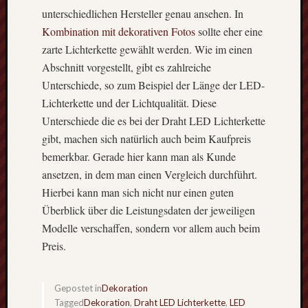
Farbne
unterschiedlichen Hersteller genau ansehen. In
Flexibl
Kombination mit dekorativen Fotos
sollte eher eine
Wohnra
zarte Lichterkette gewählt werden. Wie im einen
beim
Campi
Abschnitt vorgestellt, gibt es zahlreiche
Unterschiede, so zum Beispiel der Länge der LED-
Lichterkette und der Lichtqualität. Diese
Schlagwö
Unterschiede die es bei der Draht LED Lichterkette
gibt, machen sich natürlich auch beim Kaufpreis
Anfahrtschutz
Auto
bemerkbar. Gerade hier kann man als Kunde
Barriere
ansetzen, in dem man einen Vergleich durchführt.
Baumwolltasc
Hierbei kann man sich nicht nur einen guten
bedruckt
Überblick über die Leistungsdaten der jeweiligen
bedrucke
Modelle verschaffen, sondern vor allem auch beim
Blockade
Preis.
Druck
Duplex
Stahl
Gepostet in
Dekoration
Edelsta
Tagged
Dekoration
,
Draht LED Lichterkette
,
LED