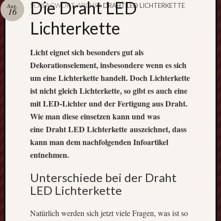
Die Draht LED
SCHLAGWORT-ARCHIV:
DRAHT LED LICHTERKETTE
Aug.
16
Schweiß
Lichterkette
immer mi
Schutzbri
Licht eignet sich besonders gut als
Dekorationselement, insbesondere wenn es sich
um eine Lichterkette handelt. Doch Lichterkette
Der Blog 
ist nicht gleich Lichterkette, so gibt es auch eine
Hand- &
mit LED-Lichter und der Fertigung aus Draht.
Heimwer
Wie man diese einsetzen kann und was
eine Draht LED Lichterkette auszeichnet, dass
Interessant
kann man dem nachfolgenden Infoartikel
Tipps
entnehmen.
und
spannende
Unterschiede bei der Draht
Themenste
LED Lichterkette
warten
auf
diesem
Natürlich werden sich jetzt viele Fragen, was ist so