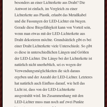
Blog
besonders an einer Lichterkette aus Draht? Die
auf
Antwort ist einfach, im Vergleich zu einer
Sie.
Lichterkette aus Plastik, erlaubt das Metallkabel
In
und die Fassungen der LED-Lichter ein biegen.
unregelmä
Gerade diese Biegefähigkeit kann von Vorteil sein,
Abständen
wenn man etwas mit der LED-Lichterkette aus
informiere
Draht dekorieren möchte. Grundsätzlich gibt es bei
wir
einer Draht Lichterkette viele Unterschiede. So gibt
hier
unter
es diese in unterschiedlichen Längen und Größen
anderem
der LED-Lichter. Die Länge bei der Lichterkette ist
über
natürlich nicht unerheblich, sei es wegen der
die
Verwendungsmöglichkeiten die sich daraus
innovativs
ergeben und der Anzahl der LED-Lichter. Letzteres
Werkzeuge
hat natürlich auch Einfluss darauf, wie hell das
und
Maschine,
Licht ist, dass von der LED-Lichterkette
die
ausgestrahlt wird. Im Zusammenhang mit den
es
LED-Lichter muss man noch auf zwei Punkte
gibt.