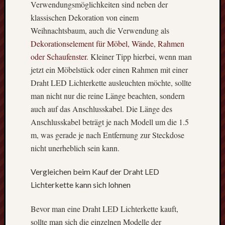
Verwendungsmöglichkeiten sind neben der
an?
klassischen Dekoration von einem
Eines
der
Weihnachtsbaum, auch die Verwendung als
älteste
Dekorationselement für Möbel, Wände, Rahmen
Handwe
oder Schaufenster
. Kleiner Tipp hierbei, wenn man
Deutsc
jetzt ein Möbelstück oder einen Rahmen mit einer
–
Draht LED Lichterkette ausleuchten möchte, sollte
Der
man nicht nur die reine Länge beachten, sondern
Metall
Kosten
auch auf das Anschlusskabel. Die Länge des
und
Anschlusskabel beträgt je nach Modell um die 1.5
Finanz
m, was gerade je nach Entfernung zur Steckdose
bei
nicht unerheblich sein kann.
einem
Treppen
Vergleichen beim Kauf der Draht LED
Effekti
Metho
Lichterkette kann sich lohnen
zur
Absau
Bevor man eine Draht LED Lichterkette kauft,
von
sollte man sich die einzelnen Modelle der