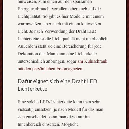
hinweisen, zum einen auf den sparsamen
Energieverbrauch, vor allem aber auch auf die
Lichtqualität. So gibt es hier Modelle mit einem
Themen
warmweißen, aber auch mit einem kaltweißen
Dekora
Licht. Je nach Verwendung der Draht LED
Dienstl
Lichterkette ist die Lichtqualität nicht unerheblich.
Market
Außerdem stellt sie eine Bereicherung für jede
Maschi
Techni
Dekoration dar. Man kann eine Lichterkette
Werkze
unterschiedlich anbringen, sogar
am Kühlschrank
mit den persönlichen Fotomagneten
.
Neueste
Dafür eignet sich eine Draht LED
Beiträge
Lichterkette
Wofür
Eine solche LED-Lichterkette kann man sehr
bietet
sich
vielseitig einsetzen, je nach Modell für das man
eine
sich entscheidet, kann man diese nur im
Kerami
Innenbereich einsetzen. Mögliche
Versie