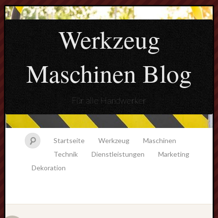
Werkzeug
Maschinen Blog
Für alle Handwerker
Startseite
Werkzeug
Maschinen
Technik
Dienstleistungen
Marketing
Dekoration