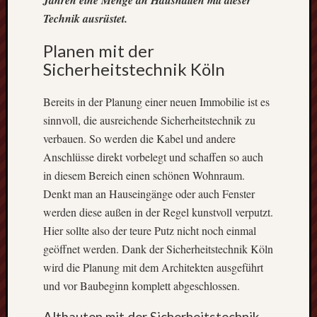
Blog
Technik ausrüstet.
auf
Sie.
Planen mit der
In
Sicherheitstechnik Köln
unregelmä
Abständen
Bereits in der Planung einer neuen Immobilie ist es
informiere
sinnvoll, die ausreichende Sicherheitstechnik zu
wir
hier
verbauen. So werden die Kabel und andere
unter
Anschlüsse direkt vorbelegt und schaffen so auch
anderem
in diesem Bereich einen schönen Wohnraum.
über
Denkt man an Hauseingänge oder auch Fenster
die
werden diese außen in der Regel kunstvoll verputzt.
innovativs
Hier sollte also der teure Putz nicht noch einmal
Werkzeuge
und
geöffnet werden. Dank der Sicherheitstechnik Köln
Maschine,
wird die Planung mit dem Architekten ausgeführt
die
und vor Baubeginn komplett abgeschlossen.
es
gibt.