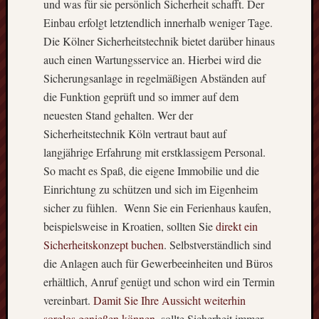
und was für sie persönlich Sicherheit schafft. Der
Farbne
Flexibl
Einbau erfolgt letztendlich innerhalb weniger Tage.
Wohnra
Die Kölner Sicherheitstechnik bietet darüber hinaus
beim
auch einen Wartungsservice an. Hierbei wird die
Campi
Sicherungsanlage in regelmäßigen Abständen auf
die Funktion geprüft und so immer auf dem
neuesten Stand gehalten. Wer der
Schlagwö
Sicherheitstechnik Köln vertraut baut auf
Anfahrtschutz
langjährige Erfahrung mit erstklassigem Personal.
Auto
So macht es Spaß, die eigene Immobilie und die
Barriere
Einrichtung zu schützen und sich im Eigenheim
Baumwolltasc
sicher zu fühlen. Wenn Sie ein Ferienhaus kaufen,
bedruckt
bedrucke
beispielsweise in Kroatien, sollten Sie
direkt ein
Sicherheitskonzept buchen
. Selbstverständlich sind
Blockade
Druck
die Anlagen auch für Gewerbeeinheiten und Büros
Duplex
erhältlich, Anruf genügt und schon wird ein Termin
Stahl
vereinbart.
Damit Sie Ihre Aussicht weiterhin
Edelsta
sorglos genießen können
, sollte Sicherheit immer