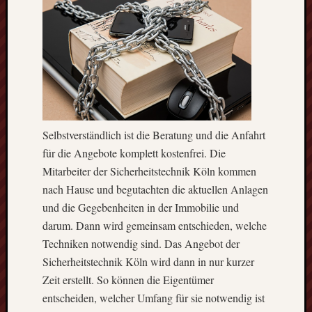
an?
Eines
der
älteste
Handwe
Deutsc
–
Der
Metall
Selbstverständlich ist die Beratung und die Anfahrt
Kosten
für die Angebote komplett kostenfrei. Die
und
Mitarbeiter der Sicherheitstechnik Köln kommen
Finanz
nach Hause und begutachten die aktuellen Anlagen
bei
und die Gegebenheiten in der Immobilie und
einem
darum. Dann wird gemeinsam entschieden, welche
Treppen
Effekti
Techniken notwendig sind. Das Angebot der
Metho
Sicherheitstechnik Köln wird dann in nur kurzer
zur
Zeit erstellt. So können die Eigentümer
Absau
entscheiden, welcher Umfang für sie notwendig ist
von