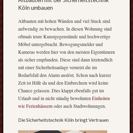
Altbauten mit der Sicherheitstechnik
Köln umbauen
Themen
Altbauten mit hohen Wänden und viel Stuck sind
Dekora
aufwendig zu bewachen. In diesen Wohnung sind
Dienstl
oftmals teure Kunstgegenstände und hochwertige
Market
Möbel untergebracht. Bewegungsmelder und
Maschi
Kameras werden hier von den meisten Eigentümern
Techni
als sicher empfunden. Diese sind dann letztendlich
Werkze
mit einer Sicherheitsanlage vernetzt die im
Bedarfsfall den Alarm auslöst. Schon nach kurzer
Neueste
Zeit ist Hilfe da und den Einbrechern wird keine
Beiträge
Chance gelassen. Dies klappt ebenfalls gut im
Urlaub und in nicht ständig bewohnten
Einheiten
Wofür
bietet
wie Ferienhäusern
oder auch Stadtwohnungen.
sich
eine
Die Sicherheitstechnik Köln bringt Vertrauen
Kerami
Versie