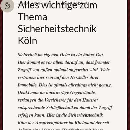
Alles wichtige zum
SCHLAGWORT-ARCHIV:
EINBRUCHSCHUTZ
Okt.
19
Schweiß
Thema
immer mi
Schutzbri
Sicherheitstechnik
Köln
Der Blog 
Sicherheit im eigenen Heim ist ein hohes Gut.
Hand- &
Hier kommt es vor allem darauf an, dass fremder
Heimwer
Zugriff von außen optimal abgewehrt wird. Viele
vertrauen hier rein auf den Hersteller ihrer
Interessant
Immobilie. Dies ist oftmals allerdings nicht genug.
Tipps
Denkt man an hochwertige Gegenstände,
und
spannende
verlangen die Versicherer für den Hausrat
Themenste
entsprechende Schließtechniken damit der Zugriff
warten
erfolgen kann. Hier ist die Sicherheitstechnik
auf
Köln der Ansprechpartner im Rheinland der seit
diesem
Jahren eine Menge an Haushalten mit dieser