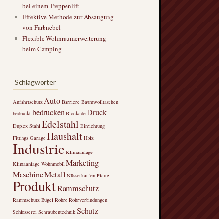
bei einem Treppenlift
Effektive Methode zur Absaugung
von Farbnebel
Flexible Wohnraumerweiterung
beim Camping
Schlagwörter
Auto
Anfahrtschutz
Barriere
Baumwolltaschen
bedrucken
Druck
bedruckt
Blockade
Edelstahl
Duplex Stahl
Einrichtung
Haushalt
Fittings
Garage
Holz
Industrie
Klimaanlage
Marketing
Klimaanlage Wohnmobil
Maschine
Metall
Nüsse kaufen
Platte
Produkt
Rammschutz
Rammschutz Bügel
Rohre
Rohrverbindungen
Schutz
Schlosserei
Schraubentechnik