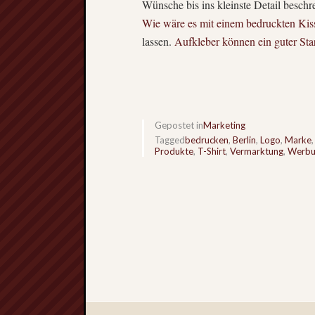
Wünsche bis ins kleinste Detail besch
Wie wäre es mit einem bedruckten Ki
lassen.
Aufkleber können ein guter Star
Gepostet in
Marketing
Tagged
bedrucken
,
Berlin
,
Logo
,
Marke
Produkte
,
T-Shirt
,
Vermarktung
,
Werbu