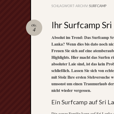
SCHLAGWORT-ARCHIV:
SURFCAMP
Ihr Surfcamp Sri
Okt.
4
Absolut im Trend: Das Surfcamp S
Lanka? Wenn dies bis dato noch nich
Freuen Sie sich auf eine atemberaub
Highlights. Hier macht das Surfen ri
absoluter Laie sind, ist das kein P
schließlich. Lassen Sie sich von echt
mit Stolz Ihre ersten Stehversuche w
umsonst um einen Traumurlaub der 
nicht wieder vergessen.
Ein Surfcamp auf Sri La
Die ganze Familie kann auf Sri Lanka 