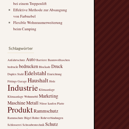
bei einem Treppenlift
Effektive Methode zur Absaugung
von Farbnebel
Flexible Wohnraumerweiterung
beim Camping
Schlagwörter
Auto
Anfahrtschutz
Barriere
Baumwolltaschen
bedrucken
Druck
bedruckt
Blockade
Edelstahl
Duplex Stahl
Einrichtung
Haushalt
Fittings
Garage
Holz
Industrie
Klimaanlage
Marketing
Klimaanlage Wohnmobil
Maschine
Metall
Nüsse kaufen
Platte
Produkt
Rammschutz
Rammschutz Bügel
Rohre
Rohrverbindungen
Schutz
Schlosserei
Schraubentechnik