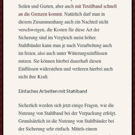
an?
Seilen und Gurten, aber auch
mit Textilband schnell
Eines
an die Grenzen kommt
. Natürlich darf man in
der
diesem Zusammenhang auch ein Nachteil nicht
älteste
verschweigen, die Kosten für diese Art der
Handwe
Sicherung sind im Vergleich meist höher.
Deutsc
–
Stahlbänder kann man je nach Verarbeitung auch
Der
im freien, also auch unter Witterungseinflüssen
Metall
nutzen. Sie können hierbei dauerhaft diesen
Kosten
Einflüssen widerstehen und verlieren hierbei auch
und
nicht ihre Kraft.
Finanz
bei
Einfaches Arbeiten mit Stahlband
einem
Treppen
Effekti
Sicherlich werden sich jetzt einige Fragen, wie die
Metho
Nutzung von Stahlband bei der Verpackung erfolgt.
zur
Grundsätzlich ist die Nutzung von Stahlbänder bei
Absau
der Sicherung sehr einfach. Mittels einem
von