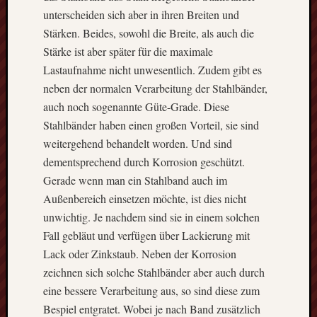
Blog
unterscheiden sich aber in ihren Breiten und
auf
Stärken. Beides, sowohl die Breite, als auch die
Sie.
Stärke ist aber später für die maximale
In
Lastaufnahme nicht unwesentlich. Zudem gibt es
unregelmä
neben der normalen Verarbeitung der Stahlbänder,
Abständen
informiere
auch noch sogenannte Güte-Grade. Diese
wir
Stahlbänder haben einen großen Vorteil, sie sind
hier
weitergehend behandelt worden. Und sind
unter
dementsprechend durch Korrosion geschützt.
anderem
Gerade wenn man ein Stahlband auch im
über
Außenbereich einsetzen möchte, ist dies nicht
die
innovativs
unwichtig. Je nachdem sind sie in einem solchen
Werkzeuge
Fall gebläut und verfügen über Lackierung mit
und
Lack oder Zinkstaub. Neben der Korrosion
Maschine,
zeichnen sich solche Stahlbänder aber auch durch
die
eine bessere Verarbeitung aus, so sind diese zum
es
gibt.
Bespiel entgratet. Wobei je nach Band zusätzlich