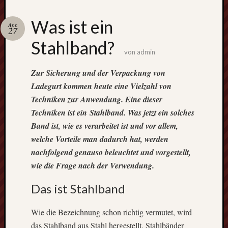
Schweiß
Was ist ein
Apr.
immer mi
27
Schutzbri
Stahlband?
von
admin
Zur Sicherung und der Verpackung von
Ladegurt kommen heute eine Vielzahl von
Der Blog 
Techniken zur Anwendung. Eine dieser
Hand- &
Techniken ist ein Stahlband. Was jetzt ein solches
Heimwer
Band ist, wie es verarbeitet ist und vor allem,
welche Vorteile man dadurch hat, werden
Interessant
nachfolgend genauso beleuchtet und vorgestellt,
Tipps
und
wie die Frage nach der Verwendung.
spannende
Themenste
Das ist Stahlband
warten
auf
Wie die Bezeichnung schon richtig vermutet, wird
diesem
das Stahlband aus Stahl hergestellt. Stahlbänder