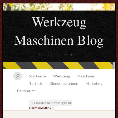
Werkzeug
Maschinen Blog
Für alle Handwerker
Startseite
Werkzeug
Maschinen
Technik
Dienstleistungen
Marketing
Dekoration
Lesezeichen hinzufügen für
Permanentlink
.