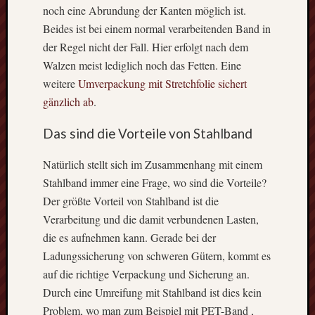
noch eine Abrundung der Kanten möglich ist.
Beides ist bei einem normal verarbeitenden Band in
Themen
der Regel nicht der Fall. Hier erfolgt nach dem
Walzen meist lediglich noch das Fetten. Eine
Dekora
Dienstl
weitere
Umverpackung mit Stretchfolie sichert
Market
gänzlich ab
.
Maschi
Techni
Das sind die Vorteile von Stahlband
Werkze
Natürlich stellt sich im Zusammenhang mit einem
Stahlband immer eine Frage, wo sind die Vorteile?
Neueste
Der größte Vorteil von Stahlband ist die
Beiträge
Verarbeitung und die damit verbundenen Lasten,
Wofür
die es aufnehmen kann. Gerade bei der
bietet
Ladungssicherung von schweren Gütern, kommt es
sich
auf die richtige Verpackung und Sicherung an.
eine
Durch eine Umreifung mit Stahlband ist dies kein
Kerami
Problem, wo man zum Beispiel mit PET-Band ,
Versie