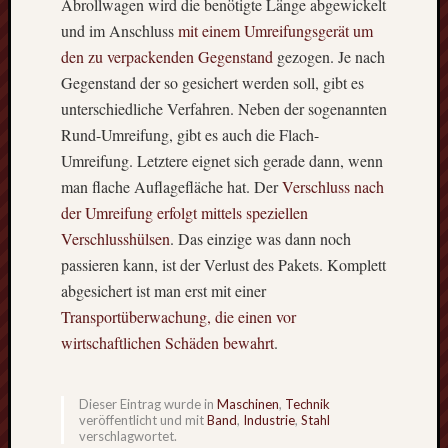
Abrollwagen wird die benötigte Länge abgewickelt
Farbne
und im Anschluss
mit einem Umreifungsgerät um
Flexibl
Wohnra
den zu verpackenden Gegenstand
gezogen. Je nach
beim
Gegenstand der so gesichert werden soll, gibt es
Campi
unterschiedliche Verfahren. Neben der sogenannten
Rund-Umreifung, gibt es auch die Flach-
Umreifung. Letztere eignet sich gerade dann, wenn
Schlagwö
man flache Auflagefläche hat. Der
Verschluss nach
Anfahrtschutz
der Umreifung erfolgt mittels speziellen
Auto
Verschlusshülsen
. Das einzige was dann noch
Barriere
passieren kann, ist der Verlust des Pakets. Komplett
Baumwolltasc
abgesichert ist man erst mit einer
bedruckt
bedrucke
Transportüberwachung, die einen vor
wirtschaftlichen Schäden bewahrt
.
Blockade
Druck
Duplex
Dieser Eintrag wurde in
Maschinen
,
Technik
Stahl
veröffentlicht und mit
Band
,
Industrie
,
Stahl
Edelsta
verschlagwortet.